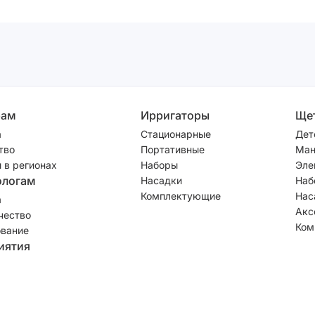
рам
Ирригаторы
Ще
а
Стационарные
Дет
тво
Портативные
Ман
 в регионах
Наборы
Эле
ологам
Насадки
Наб
Комплектующие
Нас
а
Акс
чество
Ком
вание
иятия