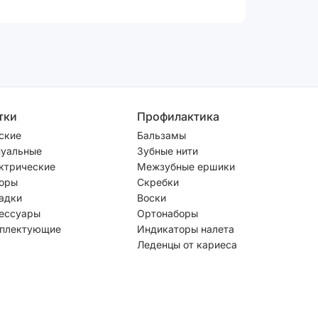
тки
Профилактика
ские
Бальзамы
уальные
Зубные нити
ктрические
Межзубные ершики
оры
Скребки
адки
Воски
ессуары
Ортонаборы
плектующие
Индикаторы налета
Леденцы от кариеса