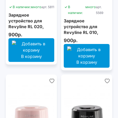
В наличии:
много
арт. 5811
В
много
арт.
наличии:
5569
Зарядное
устройство для
Зарядное
Revyline RL 020,
устройство для
розовое
Revyline RL 010,
900р.
белое
900р.
В корзину
В корзину