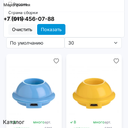
Россия
Мероприятия
Страна сборки
+7 (911) 456-07-88
Китай
Очистить
Показать
Каталог
В
много
арт.
В
много
арт.