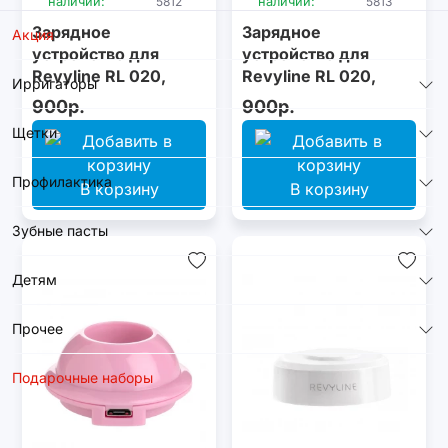
наличии:
5812
наличии:
5813
Зарядное
Зарядное
Акция
устройство для
устройство для
Revyline RL 020,
Revyline RL 020,
Ирригаторы
синее
жёлтое
900р.
900р.
Щетки
Профилактика
В корзину
В корзину
Зубные пасты
Детям
Прочее
Подарочные наборы