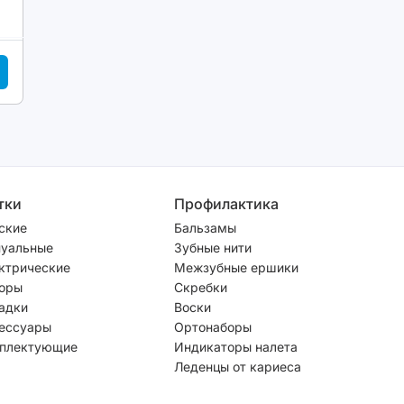
тки
Профилактика
ские
Бальзамы
уальные
Зубные нити
ктрические
Межзубные ершики
оры
Скребки
адки
Воски
ессуары
Ортонаборы
плектующие
Индикаторы налета
Леденцы от кариеса