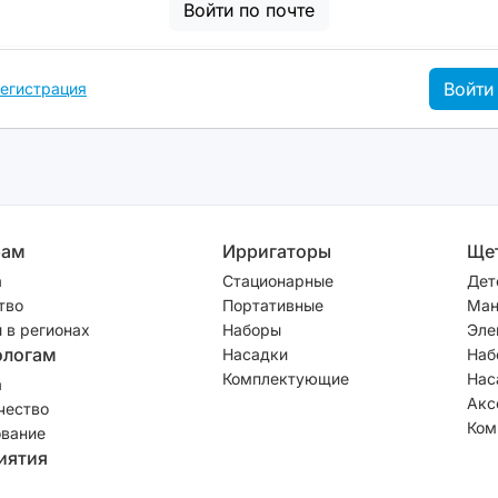
Войти по почте
Войти
егистрация
рам
Ирригаторы
Ще
а
Стационарные
Дет
тво
Портативные
Ман
 в регионах
Наборы
Эле
ологам
Насадки
Наб
Комплектующие
Нас
а
Акс
чество
Ком
вание
иятия