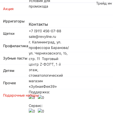
Условия для
Трейд ин
промокода
Акция
Ирригаторы
Контакты
+7 (911) 456-07-88
Щетки
sale@revyline.ru
г. Калининград, ул.
Профилактика
профессора Баранова/
ул. Черняховского, 15,
Зубные пасты
стр. 1​1 ​Торговый
центр Z-ФОРТ, 1-й
этаж,
Детям
стоматологический
магазин
Прочее
«ЗубнаяФея39»
Поддержка:
Подарочные наборы
Сервис: