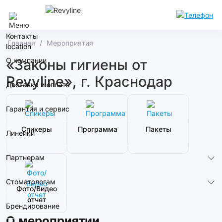
Калининград
Контакты
Главная
Мероприятия
О компании
«Законы гигиены от
Revyline», г. Краснодар
Доставка и оплата
Гарантия и сервис
Спикеры
Программа
Пакеты
Линейки
Партнерам
Стоматологам
Фото/Видео
отчет
Брендирование
О мероприятии