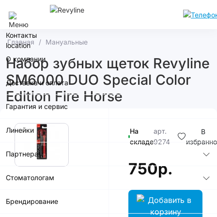
Калининград
Контакты
Главная
Мануальные
О компании
Набор зубных щеток Revyline
SM6000 DUO Special Color
Доставка и оплата
Edition Fire Horse
Гарантия и сервис
Линейки
На
арт.
В
складе
9274
избранно
Партнерам
750р.
Стоматологам
Брендирование