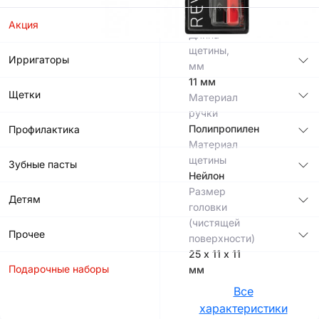
0,1 мм
16,5
см
Акция
Длина
щетины,
Ирригаторы
мм
11 мм
Щетки
Материал
ручки
Полипропилен
Профилактика
Материал
щетины
Зубные пасты
Нейлон
Размер
Детям
головки
(чистящей
Прочее
поверхности)
25 х 11 х 11
Подарочные наборы
мм
Все
характеристики